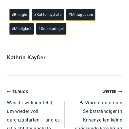
#
Energie
#
Kohlenhydrate
#
Mittagessen
#
Müdigkeit
#
Schokoriegel
Kathrin Kayßer
ZURÜCK
WEITER
Was dir wirklich fehlt,
🚨 Warum du dir als
um wieder voll
Selbstständiger in
durchzustarten – und es
Krisenzeiten keine
ist nicht der nächste
ungesunde Ernährung