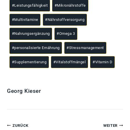
#
Leistungsfähigkeit
#
Mikronährstoffe
#
Multivitamine
#
Nährstoffversorgung
#
Nahrungsergänzung
#
Omega 3
#
personalisierte Ernährung
#
Stressmanagement
#
Supplementierung
#
Vitalstoffmängel
#
Vitamin D
Georg Kieser
ZURÜCK
WEITER