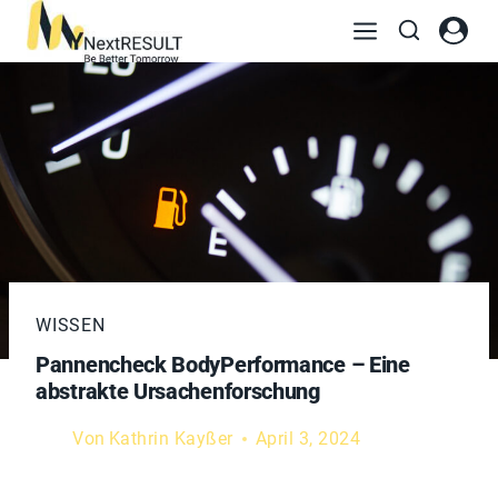
WISSEN
Pannencheck BodyPerformance – Eine
abstrakte Ursachenforschung
Von
Kathrin Kayßer
April 3, 2024